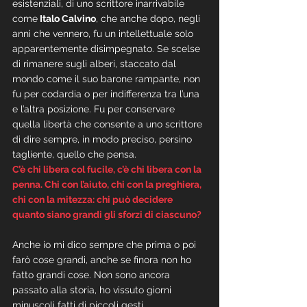
esistenziali, di uno scrittore inarrivabile 
come
 Italo Calvino
, che anche dopo, negli 
anni che vennero, fu un intellettuale solo 
apparentemente disimpegnato. Se scelse 
di rimanere sugli alberi, staccato dal 
mondo come il suo barone rampante, non 
fu per codardia o per indifferenza tra l’una 
e l’altra posizione. Fu per conservare 
quella libertà che consente a uno scrittore 
di dire sempre, in modo preciso, persino 
tagliente, quello che pensa. 
C’è chi libera col fucile, c’è chi libera con la 
penna. Chi con l’aiuto, chi con la preghiera, 
chi con la mitezza: chi può decidere 
quanto siano grandi gli sforzi di ciascuno?
Anche io mi dico sempre che prima o poi 
farò cose grandi, anche se finora non ho 
fatto grandi cose. Non sono ancora 
passato alla storia, ho vissuto giorni 
minuscoli fatti di piccoli gesti. 