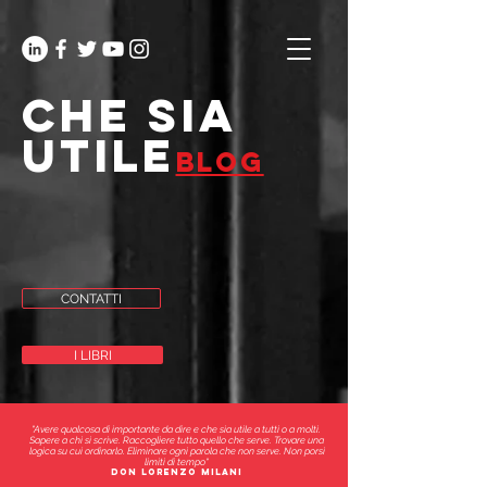
che sia
utile
blog
CONTATTI
I LIBRI
"Avere qualcosa di importante da dire e che sia utile a tutti o a molti.
Sapere a chi si scrive. Raccogliere tutto quello che serve. Trovare una
logica su cui ordinarlo. Eliminare ogni parola che non serve. Non porsi
limiti di tempo"
don lorenzo milani