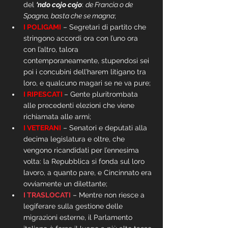
del 
‘ndo cojo cojo
: 
de Francia o de 
Spagna, basta che se magna
;
I POLIGAMI
 – Segretari di partito che 
stringono accordi ora con l’uno ora 
con l’altro, talora 
contemporaneamente, stupendosi sei 
poi i concubini dell’harem litigano tra 
loro, e qualcuno magari se ne va pure;
I RIPESCATI 
– Gente pluritrombata 
alle precedenti elezioni che viene 
richiamata alle armi;
I VETERANI
 – Senatori e deputati alla 
decima legislatura e oltre, che 
vengono ricandidati per l’ennesima 
volta: la Repubblica si fonda sul loro 
lavoro, a quanto pare, e Cincinnato era 
ovviamente un dilettante;
I TRASLOCATI
 – Mentre non riesce a 
legiferare sulla gestione delle 
migrazioni esterne, il Parlamento 