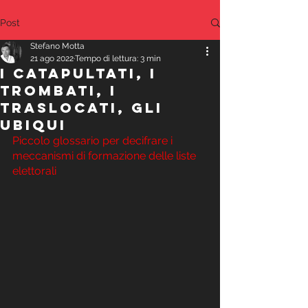
Post
Stefano Motta
21 ago 2022
Tempo di lettura: 3 min
I CATAPULTATI, I
TROMBATI, I
TRASLOCATI, GLI
UBIQUI
Piccolo glossario per decifrare i 
meccanismi di formazione delle liste 
elettorali