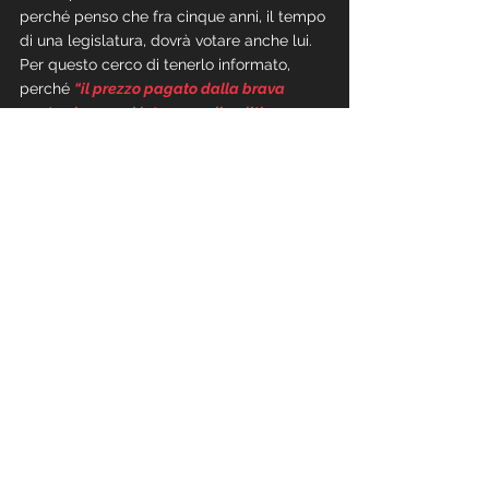
perché penso che fra cinque anni, il tempo 
di una legislatura, dovrà votare anche lui. 
Per questo cerco di tenerlo informato, 
perché 
“il prezzo pagato dalla brava 
gente che non si interessa di politica
 – 
diceva Platone – 
è di essere governata da 
persone peggiori di loro.”
Mostra tutti
Post recenti