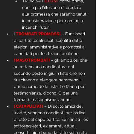
TROMBATI 
ILLUSI
: come prima, 
con in più l’illusione di credere 
alla promessa che saranno tenuti 
in considerazione per nomine o 
incarichi futuri.
I 
TROMBATI PROMOSSI
 – Funzionari 
di partito locali usciti sconfitti dalle 
elezioni amministrative e promossi a 
candidati per le elezioni politiche;
I MASOTROMBATI
 – gli ambiziosi che 
accettano una candidatura dal 
secondo posto in giù in liste che non 
riusciranno a eleggere nemmeno il 
primo nome della lista. Lo fanno per 
testimonianza, dicono. O per una 
forma di masochismo, anche;
I CATAPULTATI
 – Di solito amici del 
leader, vengono candidati per ordine 
diretto del capo partito. Ex ministri, ex 
sottosegretari, ex amanti, attuali 
consorti, piombano dall’alto sulla rete 