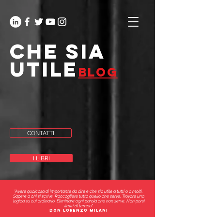
che sia
utile
blog
CONTATTI
I LIBRI
"Avere qualcosa di importante da dire e che sia utile a tutti o a molti.
Sapere a chi si scrive. Raccogliere tutto quello che serve. Trovare una
logica su cui ordinarlo. Eliminare ogni parola che non serve. Non porsi
limiti di tempo"
don lorenzo milani