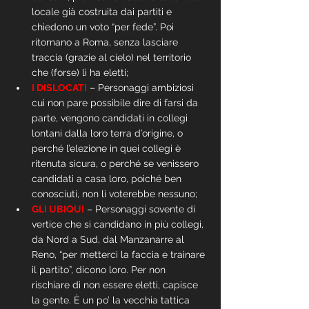
locale già costruita dai partiti e 
chiedono un voto “per fede”. Poi 
ritornano a Roma, senza lasciare 
traccia (grazie al cielo) nel territorio 
che (forse) li ha eletti;
I DISLOCATI
 – Personaggi ambiziosi 
cui non pare possibile dire di farsi da 
parte, vengono candidati in collegi 
lontani dalla loro terra d’origine, o 
perché l’elezione in quei collegi è 
ritenuta sicura, o perché se venissero 
candidati a casa loro, poiché ben 
conosciuti, non li voterebbe nessuno;
GLI UBIQUI
 – Personaggi sovente di 
vertice che si candidano in più collegi, 
da Nord a Sud, dal Manzanarre al 
Reno, “per metterci la faccia e trainare 
il partito”, dicono loro. Per non 
rischiare di non essere eletti, capisce 
la gente. È un po’ la vecchia tattica 