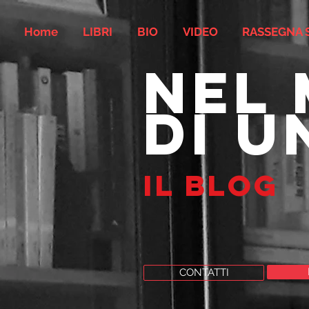
Home
LIBRI
BIO
VIDEO
RASSEGNA 
nel
di u
il blog
CONTATTI