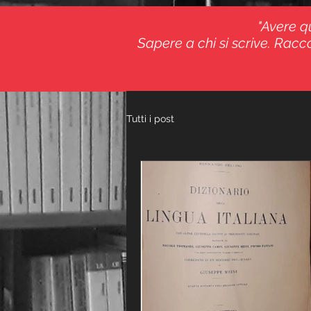
"Avere qu
Sapere a chi si scrive. Racco
Tutti i post