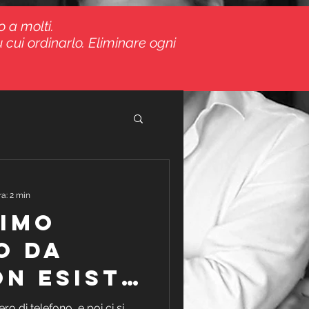
o a molti.
 cui ordinarlo. Eliminare ogni
ra: 2 min
RIMO
O DA
on esiste
o di telefono, e poi ci si