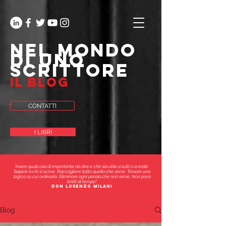
nel mondo
di uno
scrittore
il blog
CONTATTI
I LIBRI
"Avere qualcosa di importante da dire e che sia utile a tutti o a molti.
Sapere a chi si scrive. Raccogliere tutto quello che serve. Trovare una
logica su cui ordinarlo. Eliminare ogni parola che non serve. Non porsi
limiti di tempo"
don lorenzo milani
Blog