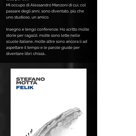
Mi occupo di Alessandro Manzoni di cui, col
passare degli anni, sono diventato, più che
uno studioso, un amico.
Insegno e tengo conferenze. Ho scritto molte
storie per ragazzi, molte sono lette nelle
scuole italiane, molte altre sono ancora lì ad
aspettare il tempo e le parole giuste per
diventare libri: chissà...