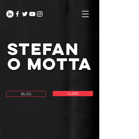
stefan
o motta
I LIBRI
BLOG