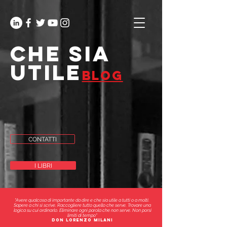
che sia
utile
blog
CONTATTI
I LIBRI
"Avere qualcosa di importante da dire e che sia utile a tutti o a molti.
Sapere a chi si scrive. Raccogliere tutto quello che serve. Trovare una
logica su cui ordinarlo. Eliminare ogni parola che non serve. Non porsi
limiti di tempo"
don lorenzo milani