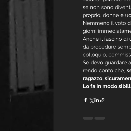
se non sono diventa
proprio, donne e uo
Nemmeno il voto di
giorni immediatame
Anche il fascino di 
da procedure sempr
colloquio, commissi
Se devo guardare a
rendo conto che, 
s
ragazzo, sicurament
Lo fa in modo sibill