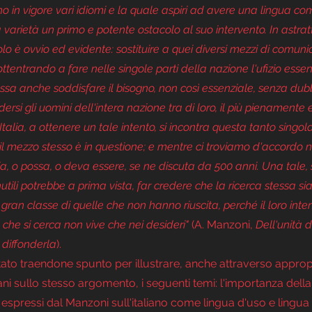
 in vigore vari idiomi e la quale aspiri ad avere una lingua co
varietà un primo e potente ostacolo al suo intervento. In astratt
lo è ovvio ed evidente: sostituire a quei diversi mezzi di comuni
ottentrando a fare nelle singole parti della nazione l'ufizio essen
possa anche soddisfare il bisogno, non così essenziale, senza dub
ndersi gli uomini dell'intera nazione tra di loro, il più pienament
 Italia, a ottenere un tale intento, si incontra questa tanto singo
e il mezzo stesso è in questione; e mentre ci troviamo d'accordo 
a, o possa, o deva essere, se ne discuta da 500 anni. Una tale, s
inutili potrebbe a prima vista, far credere che la ricerca stessa si
gran classe di quelle che non hanno riuscita, perché il loro inten
 che si cerca non vive che nei desideri"
 (A. Manzoni, 
Dell'unità d
 diffonderla
).
portato traendone spunto per illustrare, anche attraverso appropri
iani sullo stesso argomento, i seguenti temi: l'importanza della 
zi espressi dal Manzoni sull'italiano come lingua d'uso e lingua l