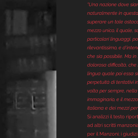
"Una nazione dove siano
naturalmente in questa 
superare un tale ostaco
mezzo unico, il quale, s
particolari linguaggi, 
rilevantissimo, e d'inte
che sia possibile. Ma in
dolorosa difficoltà, ch
lingua quale poi essa si
perpetuità di tentativi 
volta per sempre, nella 
immaginario, e il mezzo
italiana e dei mezzi per
Si analizzi il testo ri
ad altri scritti manzon
per il Manzoni; i giudi