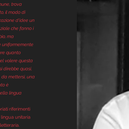
mune, trova 
o, il modo di 
cazione d'idee un 
ziale che fanno i 
bio, ma 
e e uniformemente 
lare quanto 
nel volere questa 
i direbbe quasi, 
a da mettersi, una 
to è 
ella lingua 
ati riferimenti 
lingua unitaria 
etteraria.