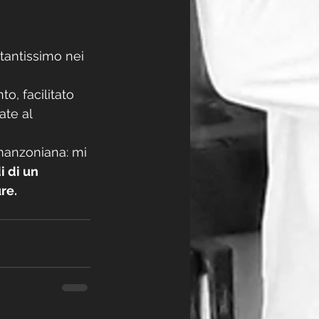
antissimo nei 
o, facilitato 
te al 
manzoniana: mi 
i di un 
re.