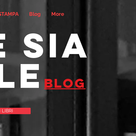
STAMPA
Blog
More
 sia
le
blog
I LIBRI