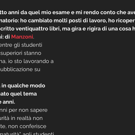
tto anni da quel mio esame e mi rendo conto che av
inatorio: ho cambiato molti posti di lavoro, ho ricopert
critto ventiquattro libri, ma gira e rigira di una cosa
: di 
Manzoni
.
tre gli studenti 
e superiori stanno 
ma, io sto lavorando a 
ubblicazione su 
 in qualche modo 
nato quel tema 
e anni.
nni per non sapere 
ità in realtà non 
nte, non conferisce 
aturità” agli studenti 