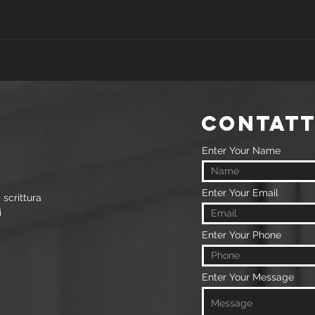
I SANTI DANNO
I 
FASTIDIO?
VA
contatt
Enter Your Name
Enter Your Email
 scrittura
i
Enter Your Phone
Enter Your Message