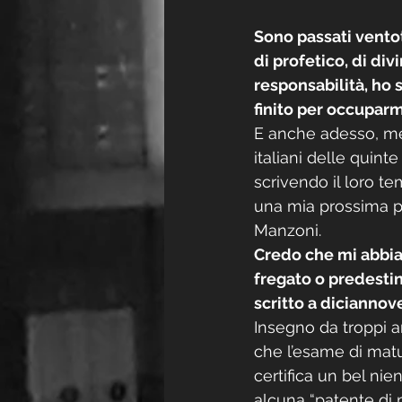
Sono passati vento
di profetico, di div
responsabilità, ho s
finito per occuparmi
E anche adesso, men
italiani delle quint
scrivendo il loro te
una mia prossima p
Manzoni.
Credo che mi abbia
fregato o predesti
scritto a diciannov
Insegno da troppi a
che l’esame di matur
certifica un bel nie
alcuna “patente di m