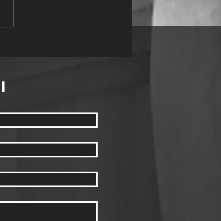
31 BAMBINI DEL
JONT
i