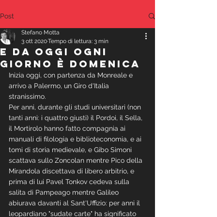
Post
Stefano Motta
3 ott 2020
Tempo di lettura: 3 min
E da oggi ogni
giorno è domenica
Inizia oggi, con partenza da Monreale e 
arrivo a Palermo, un Giro d'Italia 
stranissimo.
Per anni, durante gli studi universitari (non 
tanti anni: i quattro giusti) il Pordoi, il Sella, 
il Mortirolo hanno fatto compagnia ai 
manuali di filologia e biblioteconomia, e ai 
tomi di storia medievale, e Gibo Simoni 
scattava sullo Zoncolan mentre Pico della 
Mirandola discettava di libero arbitrio, e 
prima di lui Pavel Tonkov cedeva sulla 
salita di Pampeago mentre Galileo 
abiurava davanti al Sant'Uffizio: per anni il 
leopardiano "sudate carte" ha significato 