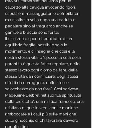
rotolarsi tarantolati nell'erba per un 
calcetto alla caviglia invocando rigori, 
espulsioni, massaggiatori e defribillatori, 
ma risalire in sella dopo una caduta e 
pedalare sino al traguardo anche se 
gambe e braccia sono ferite.
Il ciclismo è sport di equilibrio, di un 
equilibrio fragile, possibile solo in 
movimento, e ci insegna che così è la 
nostra stessa vita, e "spesso la sola cosa 
garantita è questa fatica regolare, dello 
stesso lavoro ogni giorno da fare, della 
stessa vita da ricominciare, degli stessi 
difetti da correggere, delle stesse 
sciocchezze da non fare.". Così scriveva 
Madeleine Delbrêl nel suo "La spiritualità 
della bicicletta", una mistica francese, una 
cristiana di quelle vere, con le maniche 
rimboccate e i calli più sulle mani che 
sulle ginocchia, di chi lavorava davvero 
per gli ultimi.