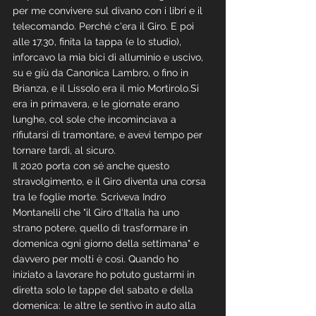
per me convivere sul divano con i libri e il 
telecomando. Perché c'era il Giro. E poi 
alle 17.30, finita la tappa (e lo studio), 
inforcavo la mia bici di alluminio e uscivo, 
su e giù da Canonica Lambro, o fino in 
Brianza, e il Lissolo era il mio Mortirolo.Si 
era in primavera, e le giornate erano 
lunghe, col sole che incominciava a 
rifiutarsi di tramontare, e avevi tempo per 
tornare tardi, al sicuro.
Il 2020 porta con sé anche questo 
stravolgimento, e il Giro diventa una corsa 
tra le foglie morte. Scriveva Indro 
Montanelli che "il Giro d‘Italia ha uno 
strano potere, quello di trasformare in 
domenica ogni giorno della settimana" e 
davvero per molti è così. Quando ho 
iniziato a lavorare ho potuto gustarmi in 
diretta solo le tappe del sabato e della 
domenica: le altre le sentivo in auto alla 