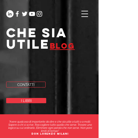
che sia
utile
blog
CONTATTI
I LIBRI
"Avere qualcosa di importante da dire e che sia utile a tutti o a molti.
Sapere a chi si scrive. Raccogliere tutto quello che serve. Trovare una
logica su cui ordinarlo. Eliminare ogni parola che non serve. Non porsi
limiti di tempo"
don lorenzo milani