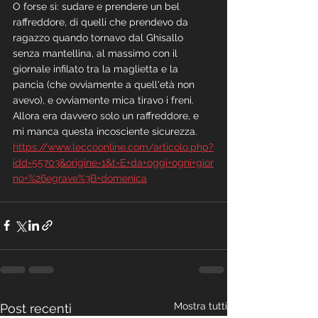
O forse sì: sudare e prendere un bel 
raffreddore, di quelli che prendevo da 
ragazzo quando tornavo dal Ghisallo 
senza mantellina, al massimo con il 
giornale infilato tra la maglietta e la 
pancia (che ovviamente a quell'età non 
avevo), e ovviamente mica tiravo i freni.
Allora era davvero solo un raffreddore, e 
mi manca questa incosciente sicurezza.
https://www.leccoonline.com/articolo.php?
idd=55703&origine=1&t=E+da+oggi+ogni+gior
no+%26egrave%3B+domenica
Mostra tutti
Post recenti